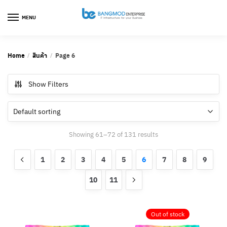
Skip
Skip
to
to
MENU
navigation
content
Home
สินค้า
Page 6
/
/
Show Filters
Showing 61–72 of 131 results
1
2
3
4
5
6
7
8
9
10
11
Out of stock