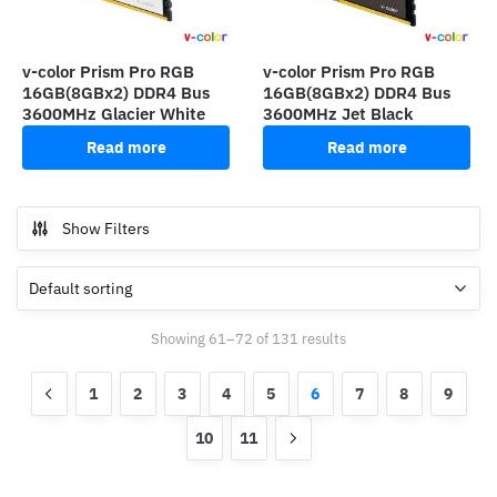
v-color Prism Pro RGB
v-color Prism Pro RGB
16GB(8GBx2) DDR4 Bus
16GB(8GBx2) DDR4 Bus
3600MHz Glacier White
3600MHz Jet Black
Read more
Read more
Show Filters
Showing 61–72 of 131 results
1
2
3
4
5
6
7
8
9
10
11