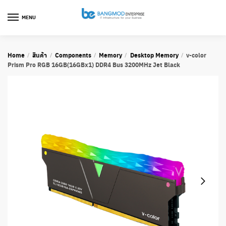
Skip
Skip
to
to
MENU
navigation
content
Home
สินค้า
Components
Memory
Desktop Memory
v-color
/
/
/
/
/
Prism Pro RGB 16GB(16GBx1) DDR4 Bus 3200MHz Jet Black