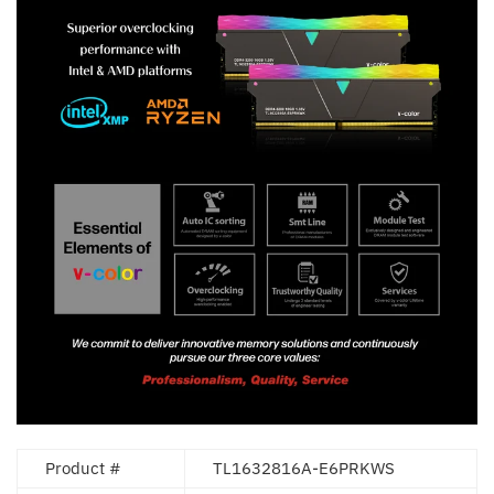
Product #
TL1632816A-E6PRKWS