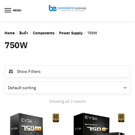
Skip
Skip
to
to
MENU
navigation
content
Home
สินค้า
Components
Power Supply
750W
/
/
/
/
750W
Show Filters
Showing all 3 results