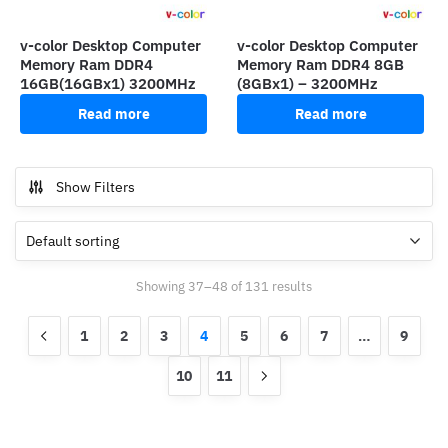
v-color Desktop Computer
v-color Desktop Computer
Memory Ram DDR4
Memory Ram DDR4 8GB
16GB(16GBx1) 3200MHz
(8GBx1) – 3200MHz
Read more
Read more
Show Filters
Showing 37–48 of 131 results
1
2
3
4
5
6
7
…
9
10
11