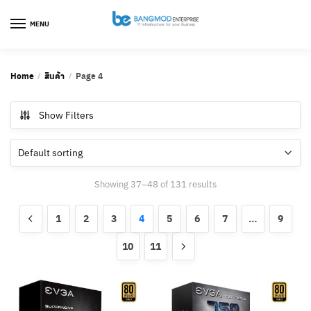
Skip
Skip
to
to
MENU
navigation
content
Home
สินค้า
Page 4
/
/
Show Filters
Showing 37–48 of 131 results
1
2
3
4
5
6
7
…
9
10
11