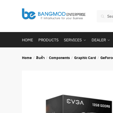
Skip
Skip
to
to
Search
navigation
content
Searc
for:
HOME
PRODUCTS
SERVICES
DEALER
Home
สินค้า
Components
Graphic Card
GeForc
/
/
/
/