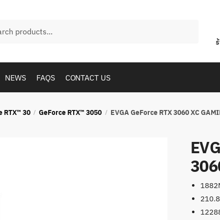
h
ร
NEWS
FAQS
CONTACT US
e RTX™ 30
GeForce RTX™ 3050
EVGA GeForce RTX 3060 XC GAM
/
/
EVG
306
1882M
210.8
1228