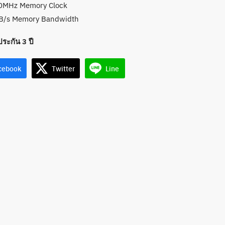
0MHz Memory Clock
B/s Memory Bandwidth
ประกัน 3 ปี
cebook
Twitter
Line