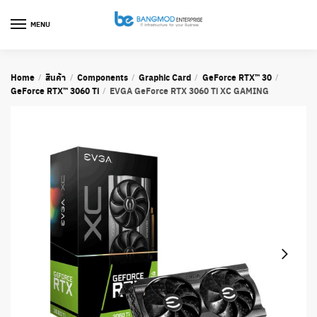
Skip
Skip
to
to
MENU
navigation
content
Home
สินค้า
Components
Graphic Card
GeForce RTX™ 30
/
/
/
/
/
GeForce RTX™ 3060 Ti
EVGA GeForce RTX 3060 Ti XC GAMING
/