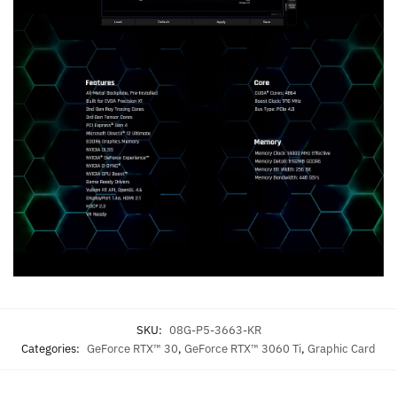
SKU:
08G-P5-3663-KR
Categories:
GeForce RTX™ 30
,
GeForce RTX™ 3060 Ti
,
Graphic Card