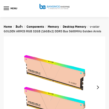
Skip
Skip
to
to
MENU
navigation
content
Home
สินค้า
Components
Memory
Desktop Memory
v-color
/
/
/
/
/
GOLDEN ARMIS RGB 32GB (16GBx2) DDR5 Bus 5600MHz Golden Armis